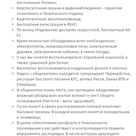
постельным бельем;
Круглосуточная охрана и видеонаблюдение – гарантия
спокойного и безопасного отдыха;
Круглосуточное заселение/выезд;
Бесплатная регистрация в ФМС;
По всему общежитию доступен скоростной, бесплатный Wi-
Fi;
Кухня полностью оборудована всем необходимым:
электроплиты, микроволновые печи, электрическая
духовка, электрические чайники, а также посуда;
У нас вы можете воспользоваться стиральной машиной, а
также сушилкой для белья;
Бесплатно воспользоваться гладильной доской и утюгом;
Рядом с общежитием находятся: супермаркет Перекрёсток,
ресторан быстрого питания KFC, аптека Ригла, банки ВТБ и
Сбербанк;
В общежитии очень чисто, мы проводим ежедневную
влажную уборку всех жилых комнат и мест общего
пользования (Чистота – залог здоровья!);
Гости имеют в своем распоряжении полный комплект
бытовой техники. В каждой комнате имеется холодильник
и телевизор;
В целях обеспечения комфорта и безопасности
проживания у нас действуют и контролируются правила
внутреннего распорядка. В числе которых запрещено