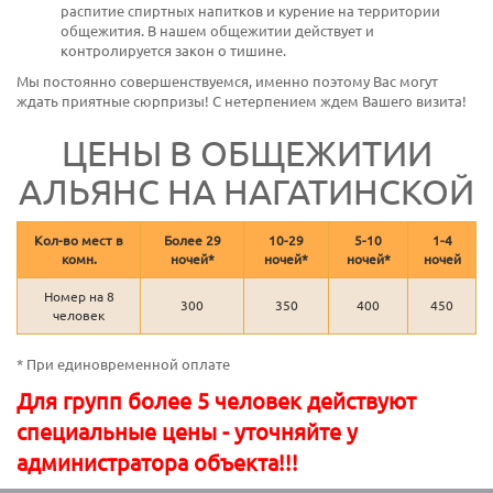
распитие спиртных напитков и курение на территории
общежития. В нашем общежитии действует и
контролируется закон о тишине.
Мы постоянно совершенствуемся, именно поэтому Вас могут
ждать приятные сюрпризы! С нетерпением ждем Вашего визита!
ЦЕНЫ В ОБЩЕЖИТИИ
АЛЬЯНС НА НАГАТИНСКОЙ
Кол-во мест в
Более 29
10-29
5-10
1-4
комн.
ночей*
ночей*
ночей*
ночей
Номер на 8
300
350
400
450
человек
* При единовременной оплате
Для групп более 5 человек действуют
специальные цены - уточняйте у
администратора объекта!!!