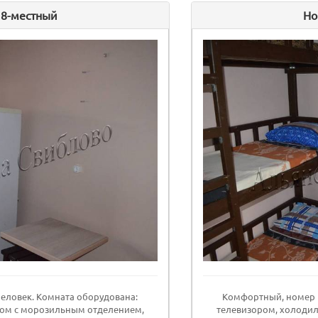
 8-местный
Но
еловек. Комната оборудована:
Комфортный, номер н
ом с морозильным отделением,
телевизором, холоди