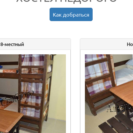
Как добраться
 8-местный
Но