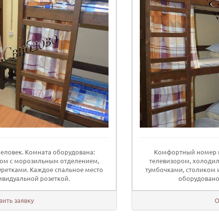
еловек. Комната оборудована:
Комфортный номер н
ом с морозильным отделением,
телевизором, холоди
уретками. Каждое спальное место
тумбочками, столиком 
видуальной розеткой.
оборудовано
вить заявку
О