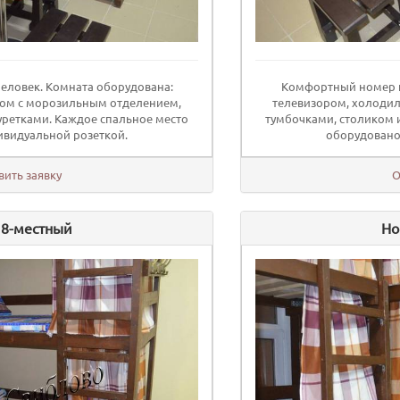
еловек. Комната оборудована:
Комфортный номер н
ом с морозильным отделением,
телевизором, холоди
уретками. Каждое спальное место
тумбочками, столиком 
видуальной розеткой.
оборудовано
вить заявку
О
 8-местный
Но