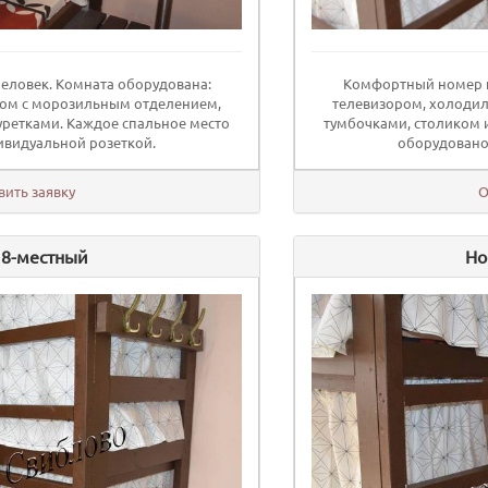
еловек. Комната оборудована:
Комфортный номер н
ом с морозильным отделением,
телевизором, холоди
уретками. Каждое спальное место
тумбочками, столиком 
видуальной розеткой.
оборудовано
вить заявку
О
 8-местный
Но