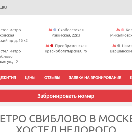
.RU
стел метро
Скобелевская
Ко
ковская
Изюмская, 22к3
Михалковск
кий пр-д, 16 к2
Преображенская
Нага
стел метро
Краснобогатырская, 79
Варшавское 
иблово
ая ул., 12
ЕЖИТИЯ
ЦЕНЫ
ОТЗЫВЫ
ЗАЯВКА НА БРОНИРОВАНИЕ
ЕТРО СВИБЛОВО В МОСКВ
ХОСТЕЛ НЕДОРОГО