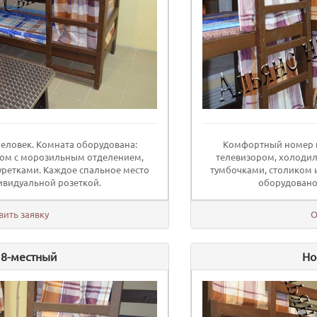
еловек. Комната оборудована:
Комфортный номер н
ом с морозильным отделением,
телевизором, холоди
уретками. Каждое спальное место
тумбочками, столиком 
видуальной розеткой.
оборудовано
вить заявку
О
 8-местный
Но